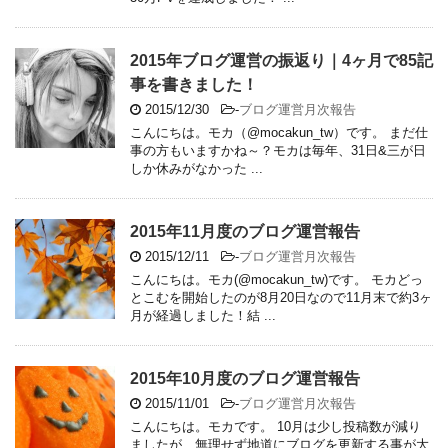
2015年ブログ運営の振返り｜4ヶ月で85記
事を書きました！
2015/12/30
-
ブログ運営月次報告
こんにちは。モカ（@mocakun_tw）です。 まだ仕
事の方もいますかね～？モカは毎年、31日&三が日
しか休みがなかった ...
2015年11月度のブログ運営報告
2015/12/11
-
ブログ運営月次報告
こんにちは。モカ(@mocakun_tw)です。 モカどっ
とこむを開始したのが8月20日なので11月末で約3ヶ
月が経過しました！結 ...
2015年10月度のブログ運営報告
2015/11/01
-
ブログ運営月次報告
こんにちは。モカです。 10月は少し投稿数が減り
ましたが、無理せず地道にブログを更新する事が大