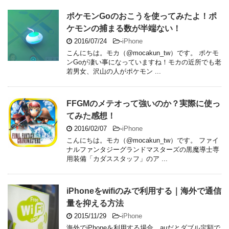
ポケモンGoのおこうを使ってみたよ！ポ
ケモンの捕まる数が半端ない！
2016/07/24
-
iPhone
こんにちは。モカ（@mocakun_tw）です。 ポケモ
ンGoが凄い事になっていますね！モカの近所でも老
若男女、沢山の人がポケモン ...
FFGMのメテオって強いのか？実際に使っ
てみた感想！
2016/02/07
-
iPhone
こんにちは。モカ（@mocakun_tw）です。 ファイ
ナルファンタジーグランドマスターズの黒魔導士専
用装備「カダススタッフ」のア ...
iPhoneをwifiのみで利用する｜海外で通信
量を抑える方法
2015/11/29
-
iPhone
海外でiPhoneを利用する場合、auだとダブル定額で