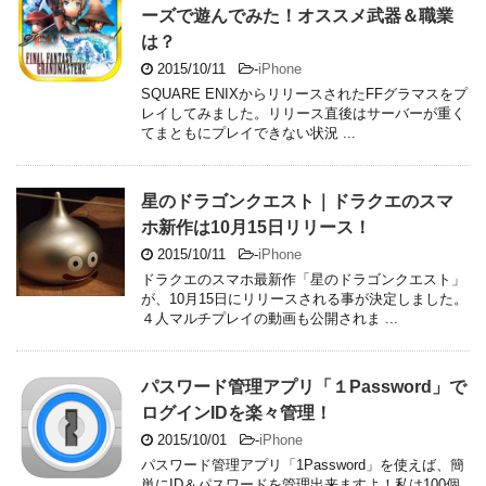
ーズで遊んでみた！オススメ武器＆職業
は？
2015/10/11
-
iPhone
SQUARE ENIXからリリースされたFFグラマスをプ
レイしてみました。リリース直後はサーバーが重く
てまともにプレイできない状況 ...
星のドラゴンクエスト｜ドラクエのスマ
ホ新作は10月15日リリース！
2015/10/11
-
iPhone
ドラクエのスマホ最新作「星のドラゴンクエスト」
が、10月15日にリリースされる事が決定しました。
４人マルチプレイの動画も公開されま ...
パスワード管理アプリ「１Password」で
ログインIDを楽々管理！
2015/10/01
-
iPhone
パスワード管理アプリ「1Password」を使えば、簡
単にID＆パスワードを管理出来ますよ！私は100個