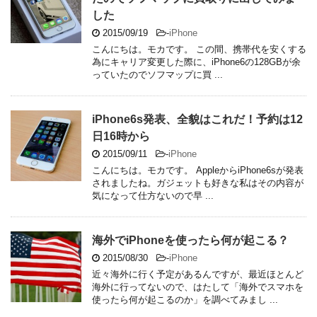
した
2015/09/19
-
iPhone
こんにちは。モカです。 この間、携帯代を安くする
為にキャリア変更した際に、iPhone6の128GBが余
っていたのでソフマップに買 ...
iPhone6s発表、全貌はこれだ！予約は12
日16時から
2015/09/11
-
iPhone
こんにちは。モカです。 AppleからiPhone6sが発表
されましたね。ガジェットも好きな私はその内容が
気になって仕方ないので早 ...
海外でiPhoneを使ったら何が起こる？
2015/08/30
-
iPhone
近々海外に行く予定があるんですが、最近ほとんど
海外に行ってないので、はたして「海外でスマホを
使ったら何が起こるのか」を調べてみまし ...