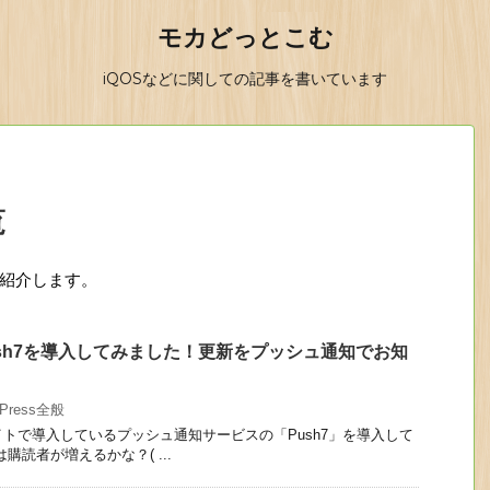
モカどっとこむ
iQOSなどに関しての記事を書いています
覧
を紹介します。
sh7を導入してみました！更新をプッシュ通知でお知
dPress全般
トで導入しているプッシュ通知サービスの「Push7」を導入して
購読者が増えるかな？( ...