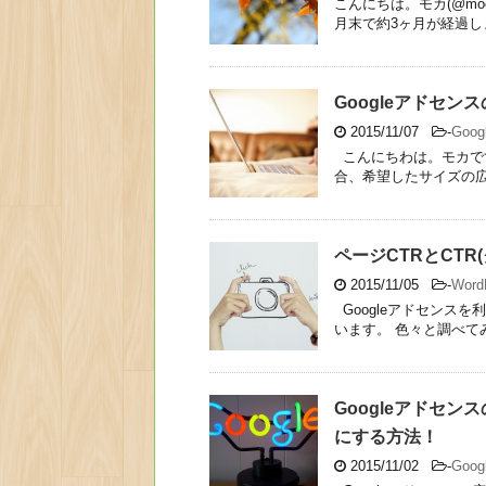
こんにちは。モカ(@moc
月末で約3ヶ月が経過しま
Googleアドセ
2015/11/07
-
Goo
こんにちわは。モカです
合、希望したサイズの広告
ページCTRとCTR
2015/11/05
-
Wor
Googleアドセンスを
います。 色々と調べてみま
Googleアドセン
にする方法！
2015/11/02
-
Goo