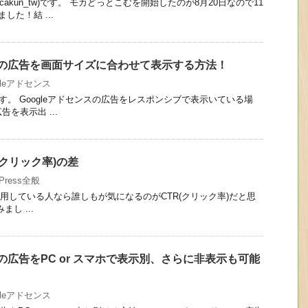
akun_tw)です。 モカどっとこむを開始したのが8月20日なので11
した！結 ...
ンスの広告を画面サイズに合わせて表示する方法！
gleアドセンス
。 Googleアドセンスの広告をレスポンシブで表示いている場
を表示出 ...
(クリック率)の差
dPress全般
利用している人なら誰しもが気になるのがCTR(クリック率)だと思
し ...
スの広告をPC or スマホで表示別、さらに非表示も可能
gleアドセンス