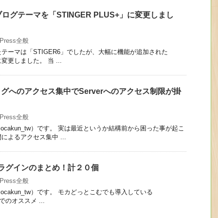
グテーマを「STINGER PLUS+」に変更しまし
dPress全般
テーマは「STIGER6」でしたが、大幅に機能が追加された
に変更しました。 当 ...
ブログへのアクセス集中でServerへのアクセス制限が掛
dPress全般
cakun_tw）です。 実は最近というか結構前から困った事が起こ
よるアクセス集中 ...
めプラグインのまとめ！計２０個
dPress全般
cakun_tw）です。 モカどっとこむでも導入している
6」でのオススメ ...