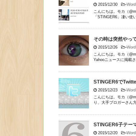
2015/12/30
-
Wor
こんにちは。モカ（@moc
「STINGER6」凄い使
その時は突然やっ
2015/12/26
-
Wor
こんにちは。モカ（@mo
Yahooニュースに掲載さ
STINGER6でTwi
2015/12/23
-
Wor
こんにちは。モカ（@moc
り、大手ブロガーさん方は
STINGER6子テ
2015/12/20
-
Wor