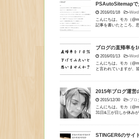
PSAutoSite
2016/01/18
-
Wor
こんにちは。モカ（@mo
記事を書いたところ、思っ
ブログの直帰率を1
2016/01/13
-
Wor
こんにちは。モカ（@mo
と言われていますが、皆さ
2015年ブログ運
2015/12/30
-
ブロ
こんにちは。モカ（@mo
31日&三が日しか休みがな
STINGER6の