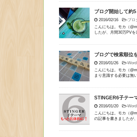
ブログ開始して約5
2016/02/16
-
ブロ
こんにちは。モカ（@mo
したが、月間30万PVを達
ブログで検索順位
2016/01/26
-
Wor
こんにちは。モカ（@mo
まり意識する必要は無いと
STINGER6子
2016/01/20
-
Wor
こんにちは。モカ（@mo
の記事を書きましたが、そ