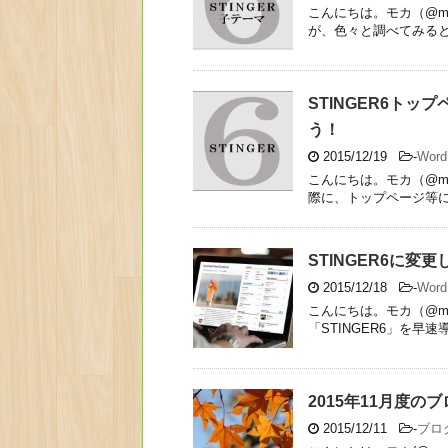
こんにちは。モカ（@mo
が、色々と調べてみると作者
STINGER6ト
う！
2015/12/19
-
Wor
こんにちは。モカ（@moca
際に、トップページ等に表
STINGER6に
2015/12/18
-
Wor
こんにちは。モカ（@mo
「STINGER6」を早速導
2015年11月度の
2015/12/11
-
ブロ