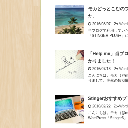
モカどっとこむのブロ
た。
2016/08/07
-
Wor
当ブログで利用していた
「STINGER PLUS+」
「Help me」当
かりました！
2016/07/18
-
Wor
こんにちは。モカ（@mo
りまして、突然の短期間に
Stingerおすす
2016/02/22
-
Wor
こんにちは。モカ（@mo
WordPress「Stinger