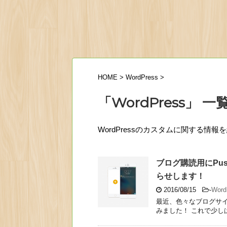
HOME
>
WordPress
>
「WordPress」 一
WordPressのカスタムに関する情報
ブログ購読用にPu
らせします！
2016/08/15
-
Wor
最近、色々なブログサイ
みました！ これで少しは