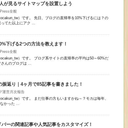
mapで人が見るサイトマップを設置しよう
dPress全般
cakun_tw）です。 先日、ブログの直帰率を10%下げるには？の
てた以上にアク ...
0%下げる2つの方法を教えます！
dPress全般
cakun_tw）です。 ブログ系サイトの直帰率の平均は50～60%だ
んのブログは ...
営の振返り｜4ヶ月で85記事を書きました！
グ運営月次報告
cakun_tw）です。 まだ仕事の方もいますかね～？モカは毎年、
かった ...
サイドバーの関連記事や人気記事をカスタマイズ！