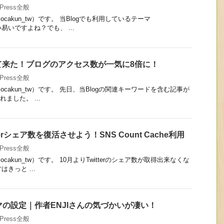
dPress全般
akun_tw）です。 当Blogでも利用しているテーマ
い易いですよね？でも、 ...
て来た！ブログのアクセス数が一気に8倍に！
dPress全般
cakun_tw）です。 先日、当Blogの関連キーワードを含む記事が
れました。 ...
tterシェア数を復活させよう！SNS Count Cache利用
dPress全般
akun_tw）です。 10月よりTwitterのシェア数が取得出来なくな
きっと ...
ーマの設定｜作者ENJIさんの気づかいが凄い！
dPress全般