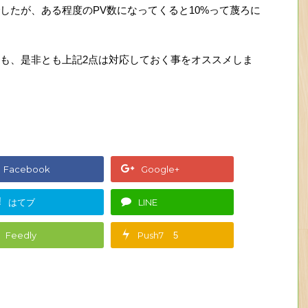
したが、ある程度のPV数になってくると10%って蔑ろに
も、是非とも上記2点は対応しておく事をオススメしま
Facebook
Google+
!
はてブ
LINE
Feedly
Push7
5