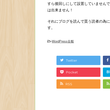
すら後回しにして設置していませんで
は出来ません！
それにブログを読んで貰う読者の為に
す。
-
WordPress全般
Twitter
B
Pocket
RSS