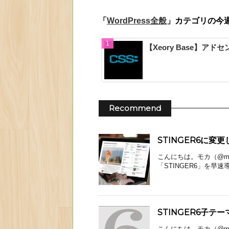
「
」カテゴリの今
WordPress全般
【Xeory Base】
Recommend
STINGER6に
こんにちは。モカ（@mo
「STINGER6」を早速導
STINGER6子テ
こんにちは。モカ（@mo