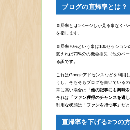
ブログの直帰率とは？
直帰率とは1ページしか見る事なくペ
を指します。
直帰率70%という事は100セッショ
変えれば70%分の機会損失（他のペ
る訳です。
これはGoogleアドセンスなどを利
うし、そもそもブログを書いているの
常に高い場合は
「他の記事にも興味を
それは
「ファン獲得のチャンスを逃し
利用な状態は
「ファンを持つ事」
だと
直帰率を下げる2つの