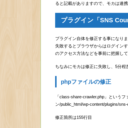
ると記載がありますので、モカは連携
プラグイン「SNS Coun
プラグイン自体を修正する事になりま
失敗するとブラウザからはログインすら
のアクセス方法などを事前に把握して
ちなみにモカは修正に失敗し、5分程
phpファイルの修正
「class-share-crawler.ph
ン/public_html/wp-content/plugins/s
修正箇所は155行目