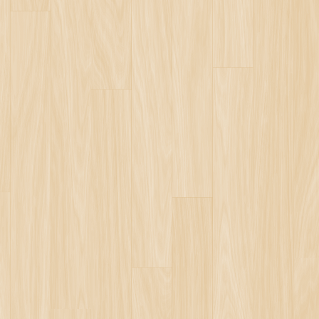
url='
.
$
url
;
on?url='
.
$
url
;