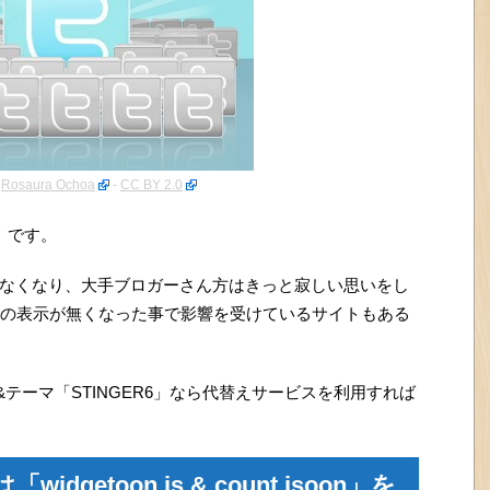
:
Rosaura Ochoa
-
CC BY 2.0
）です。
得出来なくなり、大手ブロガーさん方はきっと寂しい思いをし
の表示が無くなった事で影響を受けているサイトもある
he」&テーマ「STINGER6」なら代替えサービスを利用すれば
getoon.js & count.jsoon」を