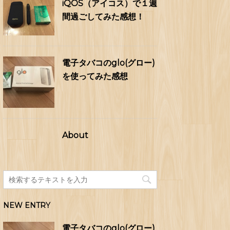
iQOS（アイコス）で１週
間過ごしてみた感想！
電子タバコのglo(グロー)
を使ってみた感想
About
NEW ENTRY
電子タバコのglo(グロー)