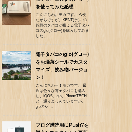
を使ってみた感想
こんにちわ。モカです。 今更
ながらですが、KENT(ケント)
銘柄のタバコが吸える電子タバ
コのglo(グロー)を購入してみま
した。 ...
電子タバコのglo(グロー)
をお洒落シールでカスタ
マイズ、飲み物バージョ
ン！
こんにちわー！モカです。 最
近は色々な電子タバコを購入
し、iQOS、glo、PloomTECH
と一通り楽しんでいますが、
gloのシ ...
ブログ購読用にPush7を