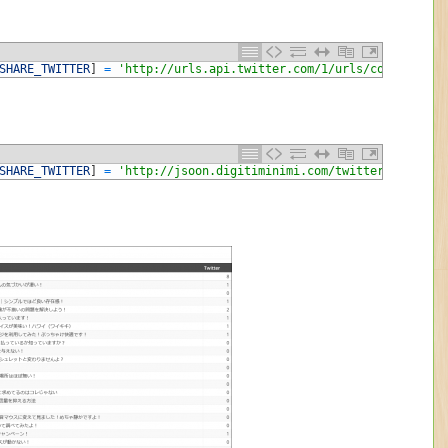
SHARE_TWITTER
]
=
'http://urls.api.twitter.com/1/urls/count.json?
SHARE_TWITTER
]
=
'http://jsoon.digitiminimi.com/twitter/count.js