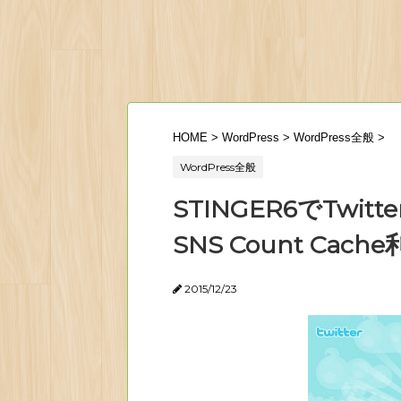
HOME
>
WordPress
>
WordPress全般
>
WordPress全般
STINGER6でTwi
SNS Count Cach
2015/12/23