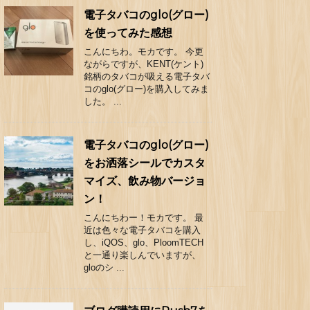
電子タバコのglo(グロー)
を使ってみた感想
こんにちわ。モカです。 今更
ながらですが、KENT(ケント)
銘柄のタバコが吸える電子タバ
コのglo(グロー)を購入してみま
した。 ...
電子タバコのglo(グロー)
をお洒落シールでカスタ
マイズ、飲み物バージョ
ン！
こんにちわー！モカです。 最
近は色々な電子タバコを購入
し、iQOS、glo、PloomTECH
と一通り楽しんでいますが、
gloのシ ...