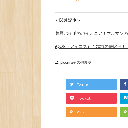
レイ
＜関連記事＞
禁煙パイポのパイオニア！マルマンの
iQOS（アイコス）４銘柄の味比べ！
-
ploom&その他煙草
Twitter
B
Pocket
RSS