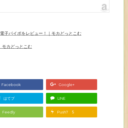
電子パイポをレビュー！｜モカどっとこむ
｜モカどっとこむ
Facebook
Google+
!
はてブ
LINE
Feedly
Push7
5