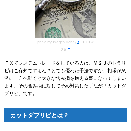
photo by:
Images Money
-
CC BY
2.0
ＦＸでシステムトレードをしている人は、Ｍ２Ｊのトラリ
ピはご存知ですよね？とても優れた手法ですが、相場が急
激に一方へ動くと大きな含み損を抱える事になってしまい
ます。その含み損に対して予め対策した手法が「カットダ
ブリピ」です。
カットダブリピとは？