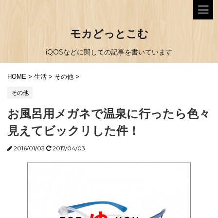
モカどっとこむ
iQOSなどに関しての記事を書いています
HOME
>
生活
>
その他
>
その他
お風呂用メガネで温泉に行ったら色々
見えてビックリした件！
2016/01/03
2017/04/03