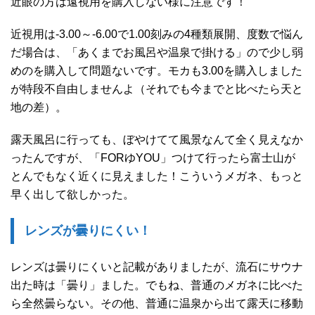
近眼の方は遠視用を購入しない様に注意です！
近視用は-3.00～-6.00で1.00刻みの4種類展開、度数で悩ん
だ場合は、「あくまでお風呂や温泉で掛ける」ので少し弱
めのを購入して問題ないです。モカも3.00を購入しました
が特段不自由しませんよ（それでも今までと比べたら天と
地の差）。
露天風呂に行っても、ぼやけてて風景なんて全く見えなか
ったんですが、「FORゆYOU」つけて行ったら富士山が
とんでもなく近くに見えました！こういうメガネ、もっと
早く出して欲しかった。
レンズが曇りにくい！
レンズは曇りにくいと記載がありましたが、流石にサウナ
出た時は「曇り」ました。でもね、普通のメガネに比べた
ら全然曇らない。その他、普通に温泉から出て露天に移動