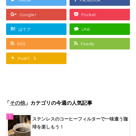
Google+
Pocket
B!
はてブ
LINE
RSS
Feedly
Push7
5
「
」カテゴリの今週の人気記事
その他
ステンレスのコーヒーフィルターで一味違う珈
琲を楽しもう！