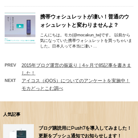
携帯ウォシュレットが凄い！普通のウ
ォシュレットと変わりませんよ？
こんにちは。モカ(@mocakun_tw)です。 以前から
気になっていた携帯ウォシュレットを買っちゃいま
した。日本人って本当に凄い ...
PREV
2015年ブログ運営の振返り｜4ヶ月で85記事を書きま
した！
NEXT
アイコス（iQOS）についてのアンケートを実施中！
モカどっとこむ調べ
人気記事
ブログ購読用にPush7を導入してみました！
更新をプッシュ通知でお知らせします！