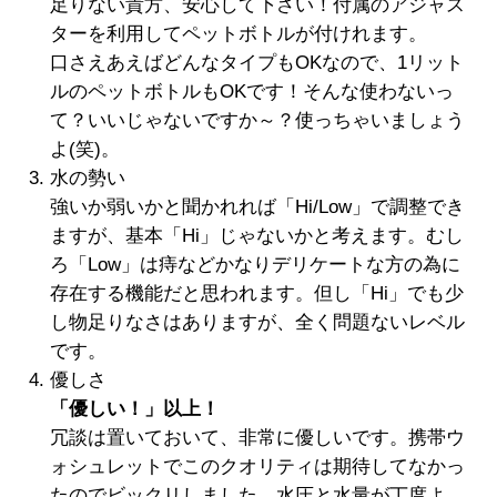
足りない貴方、安心して下さい！付属のアジャス
ターを利用してペットボトルが付けれます。
口さえあえばどんなタイプもOKなので、1リット
ルのペットボトルもOKです！そんな使わないっ
て？いいじゃないですか～？使っちゃいましょう
よ(笑)。
水の勢い
強いか弱いかと聞かれれば「Hi/Low」で調整でき
ますが、基本「Hi」じゃないかと考えます。むし
ろ「Low」は痔などかなりデリケートな方の為に
存在する機能だと思われます。但し「Hi」でも少
し物足りなさはありますが、全く問題ないレベル
です。
優しさ
「優しい！」以上！
冗談は置いておいて、非常に優しいです。携帯ウ
ォシュレットでこのクオリティは期待してなかっ
たのでビックリしました。水圧と水量が丁度よ