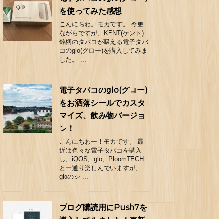
を使ってみた感想
こんにちわ。モカです。 今更
ながらですが、KENT(ケント)
銘柄のタバコが吸える電子タバ
コのglo(グロー)を購入してみま
した。 ...
電子タバコのglo(グロー)
をお洒落シールでカスタ
マイズ、飲み物バージョ
ン！
こんにちわー！モカです。 最
近は色々な電子タバコを購入
し、iQOS、glo、PloomTECH
と一通り楽しんでいますが、
gloのシ ...
ブログ購読用にPush7を