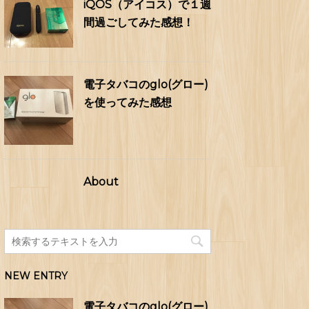
iQOS（アイコス）で１週
間過ごしてみた感想！
電子タバコのglo(グロー)
を使ってみた感想
About
NEW ENTRY
電子タバコのglo(グロー)