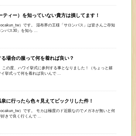
サーティー）を知っていない貴方は損してます！
cakun_tw）です。 湿布界の王様「サロンパス」は皆さんご存知
パス30」を知ら ...
する場合の服って何を着れば良い？
。 この度、ハワイ挙式に参列する事となりました！（ちょっと嬉
イ挙式って何を着れば良いんで ...
温泉に行ったら色々見えてビックリした件！
cakun_tw）です。 モカは極度のド近眼なのでメガネが無いと何
きで良く行くんで ...