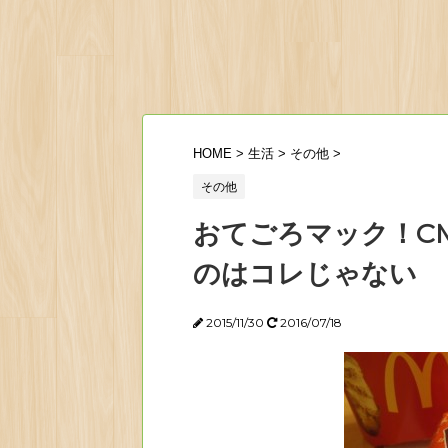
HOME
>
生活
>
その他
>
その他
おてごろマック！C
のはコレじゃない
2015/11/30
2016/07/18