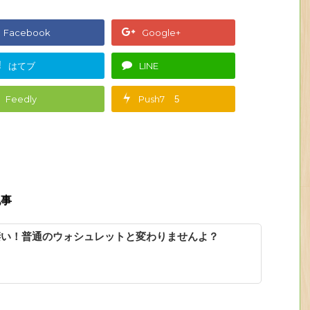
Facebook
Google+
!
はてブ
LINE
Feedly
Push7
5
記事
凄い！普通のウォシュレットと変わりませんよ？