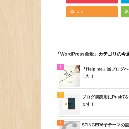
RSS
「
」カテゴリの今
WordPress全般
「Help me」当ブロ
した！
ブログ購読用にPush
ます！
STINGER6子テーマ