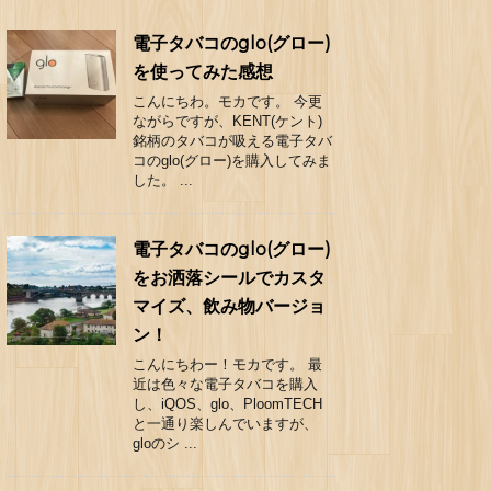
電子タバコのglo(グロー)
を使ってみた感想
こんにちわ。モカです。 今更
ながらですが、KENT(ケント)
銘柄のタバコが吸える電子タバ
コのglo(グロー)を購入してみま
した。 ...
電子タバコのglo(グロー)
をお洒落シールでカスタ
マイズ、飲み物バージョ
ン！
こんにちわー！モカです。 最
近は色々な電子タバコを購入
し、iQOS、glo、PloomTECH
と一通り楽しんでいますが、
gloのシ ...