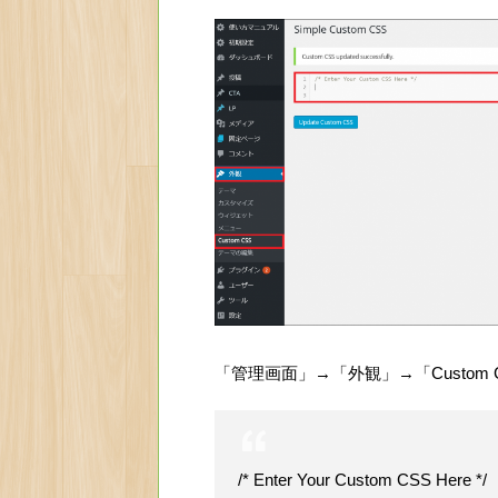
「管理画面」→「外観」→「Custom 
/* Enter Your Custom CSS Here */