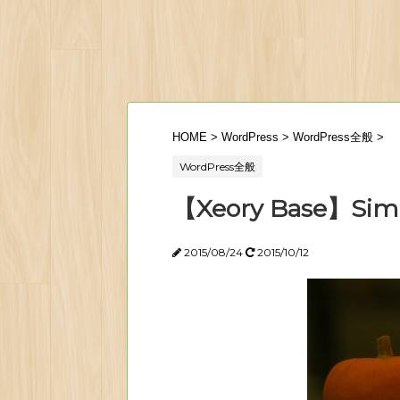
HOME
>
WordPress
>
WordPress全般
>
WordPress全般
【Xeory Base】Si
2015/08/24
2015/10/12