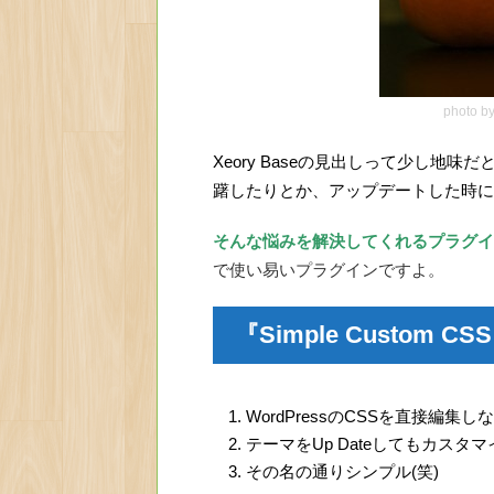
photo b
Xeory Baseの見出しって少し地
躇したりとか、アップデートした時に
そんな悩みを解決してくれるプラグインが『S
で使い易いプラグインですよ。
『Simple Custom
WordPressのCSSを直接編集
テーマをUp Dateしてもカス
その名の通りシンプル(笑)