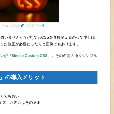
y:
Maurice Svay
-
CC BY 2.0
味だと思いませんか？(笑)でもCSSを直接変えるのって少し躊
また修正が必要だったりと面倒でもあります。
imple Custom CSS』。
その名前の通りシンプル
 CSS』の導入メリット
しなくても良い
タマイズした内容はそのまま