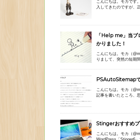
こんにちは。モカです。W
入してきたのですが、正直
「Help me」当
かりました！
こんにちは。モカ（@mo
りまして、突然の短期間に
PSAutoSite
こんにちは。モカ（@mo
記事を書いたところ、思っ
Stingerおすす
こんにちは。モカ（@mo
WordPress「Stinger