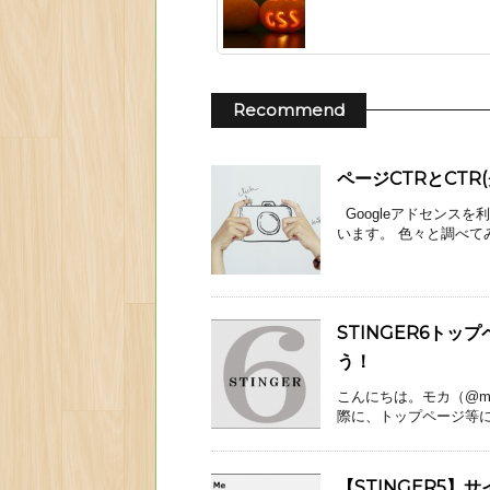
Recommend
ページCTRとCTR
Googleアドセンスを
います。 色々と調べてみま
STINGER6ト
う！
こんにちは。モカ（@moca
際に、トップページ等に表
【STINGER5