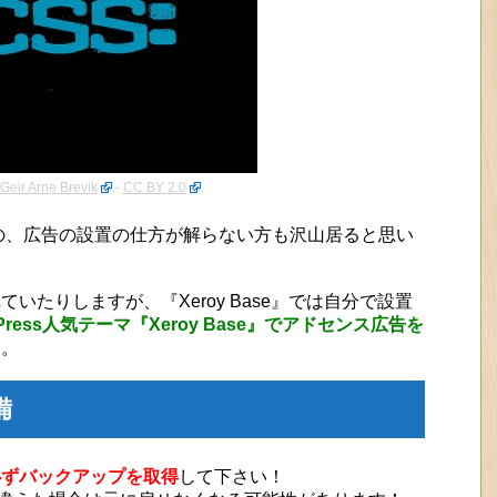
Geir Arne Brevik
-
CC BY 2.0
のの、広告の設置の仕方が解らない方も沢山居ると思い
。
いたりしますが、『Xeroy Base』では自分で設置
Press人気テーマ『Xeroy Base』でアドセンス広告を
す。
備
必ずバックアップを取得
して下さい！