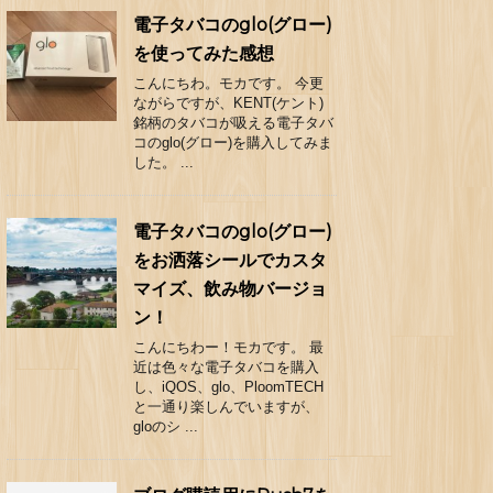
電子タバコのglo(グロー)
を使ってみた感想
こんにちわ。モカです。 今更
ながらですが、KENT(ケント)
銘柄のタバコが吸える電子タバ
コのglo(グロー)を購入してみま
した。 ...
電子タバコのglo(グロー)
をお洒落シールでカスタ
マイズ、飲み物バージョ
ン！
こんにちわー！モカです。 最
近は色々な電子タバコを購入
し、iQOS、glo、PloomTECH
と一通り楽しんでいますが、
gloのシ ...