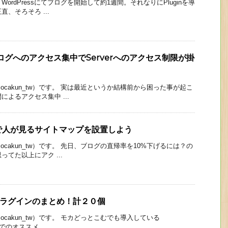
ordPressにてブログを開始して約1週間。それなりにPluginを導
、そろそろ ...
ブログへのアクセス集中でServerへのアクセス制限が掛
cakun_tw）です。 実は最近というか結構前から困った事が起こ
よるアクセス集中 ...
mapで人が見るサイトマップを設置しよう
cakun_tw）です。 先日、ブログの直帰率を10%下げるには？の
てた以上にアク ...
めプラグインのまとめ！計２０個
cakun_tw）です。 モカどっとこむでも導入している
6」でのオススメ ...