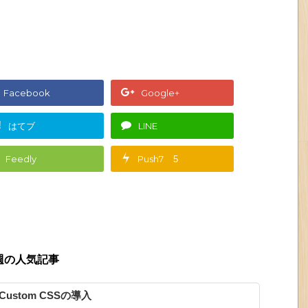
Facebook
Google+
!
はてブ
LINE
Feedly
Push7
5
週の人気記事
e Custom CSSの導入