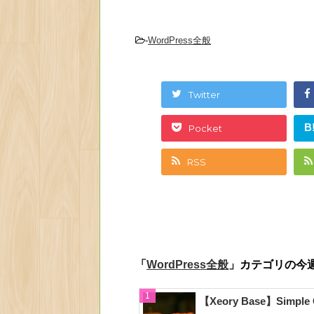
-
WordPress全般
Twitter
B
Pocket
RSS
「
」カテゴリの今
WordPress全般
【Xeory Base】Simpl